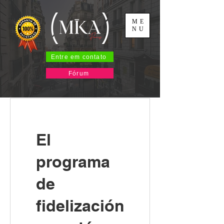
ME
NU
Entre em contato
Fórum
El
programa
de
fidelización