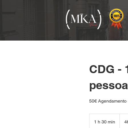
CDG - 1
pessoa
50€ Agendamento +
46
euros
1 h 30 min
1
4