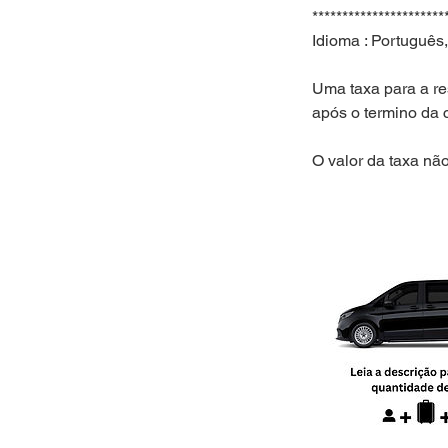
**********************
Idioma : Português,
Uma taxa para a re
após o termino da c
O valor da taxa nã