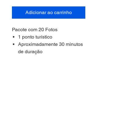
Adicionar ao carrinho
Pacote com 20 Fotos
1 ponto turístico
Aproximadamente 30 minutos
de duração
******
IMPORTANTE
******
Antes de contratar o pacode, faça
a reserva antes.