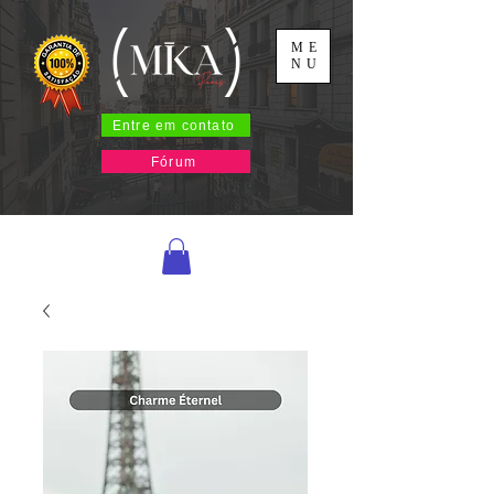
ME
NU
Entre em contato
Fórum