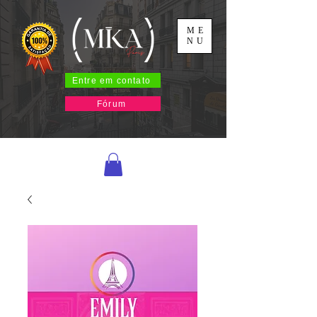
ME
NU
Entre em contato
Fórum