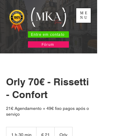
ME
NU
Entre em contato
Fórum
Orly 70€ - Rissetti
- Confort
21€ Agendamento + 49€ fixo pagos após o
serviço
21
Euros
1 h 30 min
1
€ 21
Orly