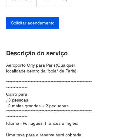
3
0
m
i
Solicitar agendamento
n
Descrição do serviço
Aeroporto Orly para Paris(Qualquer
localidade dentro da "bola" de Paris)
********************************************************
**************
Carro para :
. 3 pessoas
. 2 malas grandes + 2 pequenas
********************************************************
**************
Idioma : Português, Francês e Inglês.
Uma taxa para a reserva será cobrada