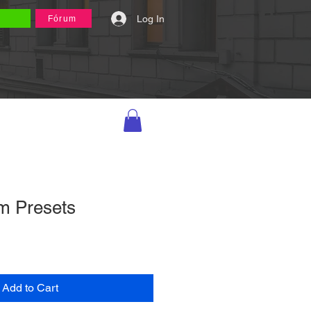
Log In
Fórum
m Presets
Add to Cart