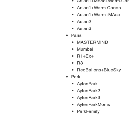
Asian1+MAsc+Warm-Ca
Asian1+Warm-Canon
Asian1+Warm+MAsc
Asian2
Asian3
Paris​
MASTERMIND​
Mumbai
R1+Ex+1
R3
RedBallons+BlueSky
Park​
AylenPark​
AylenPark2
AylenPark3
AylenParkMoms
ParkFamily