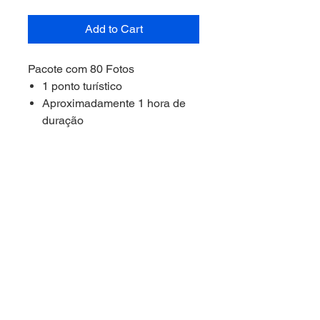
Add to Cart
Pacote com 80 Fotos
1 ponto turístico
Aproximadamente 1 hora de
duração
******
IMPORTANTE
******
Antes de contratar o pacode, faça
a reserva antes.