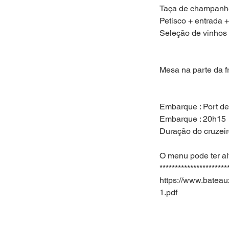
Taça de champanhe
Petisco + entrada +
Seleção de vinhos 
Mesa na parte da f
Embarque : Port de
Embarque : 20h15
Duração do cruzei
O menu pode ter al
**********************
https://www.bate
1.pdf