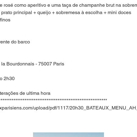
 rosé como aperitivo e uma taça de champanhe brut na sobre
 prato principal + queijo + sobremesa à escolha + mini doces
finos
rente do barco
 la Bourdonnais - 75007 Paris
ro 2h30
terações de ultima hora
***********************************************************
auxparisiens.com/upload/pdf/1117/20h30_BATEAUX_MENU_A