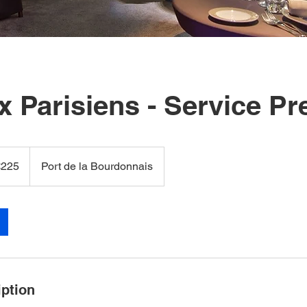
 Parisiens - Service Pr
s
€225
Port de la Bourdonnais
iption