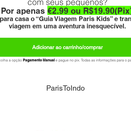
com seus pequenos?
Por apenas
€2.99 ou R$19.90(Pix
a para casa o “Guia Viagem Paris Kids” e tr
viagem em uma aventura inesquecível.
Adicionar ao carrinho/comprar
colha a opção
Pagamento Manual
e pague no pix. Todas as informações para o pa
ParisToIndo