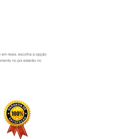
 Aventura
 em reais, escolha a opção
amento no pix estarão no