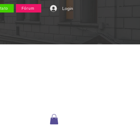
Login
tato
Fórum