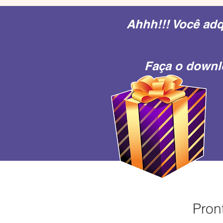
Ahhh!!! Você adq
Faça o down
Pron