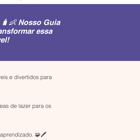
 🧳👶 Nosso Guia
ransformar essa
el!
eis e divertidos para
eas de lazer para os
aprendizado. 🧩🖍️