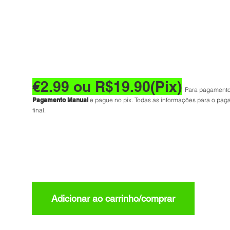
Guia Viagem Paris Kids: A
Perfeita para Sua Família!
€2.99 ou R$19.90(Pix)
Para pagamento
Pagamento Manual
e pague no pix. Todas as informações para o pag
final.
Adicionar ao carrinho/comprar